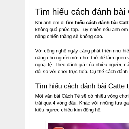
Tìm hiểu cách đánh bài 
Khi anh em đi
tìm hiểu cách đánh bài Catt
không quá phức tạp. Tuy nhiên nếu anh em 
năng chiến thắng sẽ không cao.
Với công nghệ ngày càng phát triển như hiệ
năng cho người mới chơi thử để làm quen v
ngoại lệ. Theo đánh giá của nhiều người, c
đổi so với chơi trực tiếp. Cụ thể cách đán
Tìm hiểu cách đánh bài Catte t
Một ván bài Cách Tê sẽ có nhiều vòng chơi
trải qua 4 vòng đấu. Khác với những tựa ga
kiểu ngược chiều kim đồng hồ.