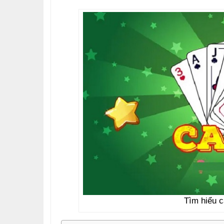
Tìm hiểu c