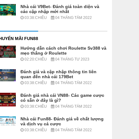
Nhà cái V9Bet- Đánh giá toàn diện và
các cập nhập mới nhất
03:38:CHIỀU
04 THÁNG TÁM 2022
HUYẾN MÃI FUN88
Hướng dẫn cách chơi Roulette Sv388 và
mẹo thắng ở Roulette
02:20:CHIỀU
04 THÁNG TƯ 2023
Đánh giá và cập nhập thông tin liên
quan đến nhà cái 179Bet
03:38:CHIỀU
04 THÁNG TÁM 2022
Đánh giá nhà cái VN88- Các game cược
có sẵn ở đây là gì?
03:38:CHIỀU
04 THÁNG TÁM 2022
Nhà cái Fun88- Đánh giá về chất lượng
và dịch vụ cá cược
03:38:CHIỀU
04 THÁNG TÁM 2022