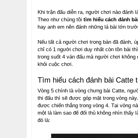
Khi trận đấu diễn ra, người chơi nào đánh l
Theo như chúng tôi
tìm hiểu cách đánh bà
hay anh em nên đánh những lá bài lớn trườn
Nếu tất cả người chơi trong bàn đã đánh, úp
chỉ có 1 người chơi duy nhất còn tồn bài t
trong suốt 4 ván đấu mà người chơi không đá
khỏi cuộc chơi.
Tìm hiểu cách đánh bài Catte 
Vòng 5 chính là vòng chưng bài Catte, ngườ
thi đấu thì sẽ được góp mặt trong vòng này
được chiến thắng trong vòng 4. Tại vòng này
một lá làm sao để đối thủ không nhìn thấy 
đó là: