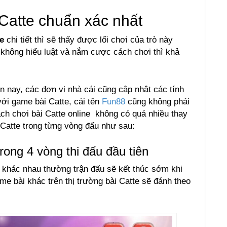
Catte chuẩn xác nhất
e
chi tiết thì sẽ thấy được lối chơi của trò này
không hiểu luật và nắm cược cách chơi thì khả
n nay, các đơn vị nhà cái cũng cập nhật các tính
ới game bài Catte, cái tên
Fun88
cũng không phải
ách chơi bài Catte online không có quá nhiều thay
h Catte trong từng vòng đấu như sau:
rong 4 vòng thi đấu đầu tiên
 khác nhau thường trận đấu sẽ kết thúc sớm khi
me bài khác trên thị trường bài Catte sẽ đánh theo