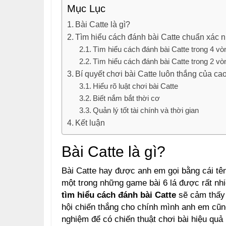
Mục Lục
Bài Catte là gì?
Tìm hiểu cách đánh bài Catte chuẩn xác n
Tìm hiểu cách đánh bài Catte trong 4 vòn
Tìm hiểu cách đánh bài Catte trong 2 vò
Bí quyết chơi bài Catte luôn thắng của cao
Hiểu rõ luật chơi bài Catte
Biết nắm bắt thời cơ
Quản lý tốt tài chính và thời gian
Kết luận
Bài Catte là gì?
Bài Catte hay được anh em gọi bằng cái tên
một trong những game bài 6 lá được rất nh
tìm hiểu cách đánh bài Catte
sẽ cảm thấy 
hội chiến thắng cho chính mình anh em cũng
nghiệm để có chiến thuật chơi bài hiệu quả