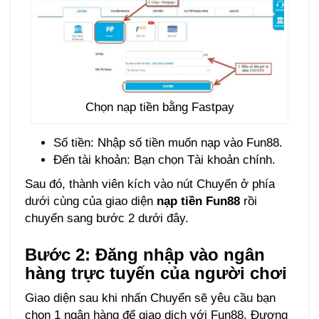
Chọn nạp tiền bằng Fastpay
Số tiền: Nhập số tiền muốn nạp vào Fun88.
Đến tài khoản: Bạn chọn Tài khoản chính.
Sau đó, thành viên kích vào nút Chuyển ở phía
dưới cùng của giao diện
nạp tiền Fun88
rồi
chuyển sang bước 2 dưới đây.
Bước 2: Đăng nhập vào ngân
hàng trực tuyến của người chơi
Giao diện sau khi nhấn Chuyển sẽ yêu cầu bạn
chọn 1 ngân hàng để giao dịch với Fun88. Đương