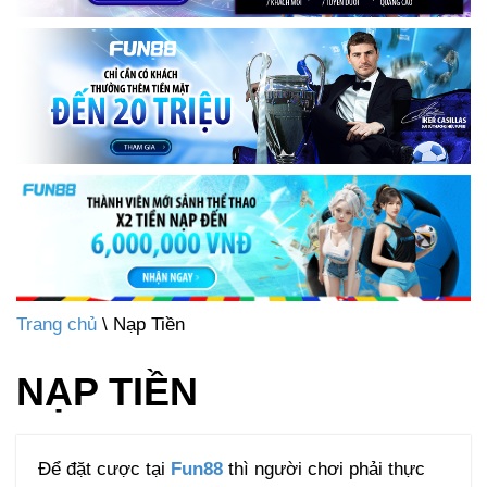
Trang chủ
\ Nạp Tiền
NẠP TIỀN
Để đặt cược tại
Fun88
thì người chơi phải thực