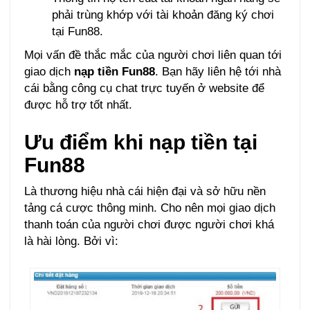
phải trùng khớp với tài khoản đăng ký chơi
tại Fun88.
Mọi vấn đề thắc mắc của người chơi liên quan tới
giao dịch
nạp tiền Fun88
. Bạn hãy liên hệ tới nhà
cái bằng công cụ chat trực tuyến ở website để
được hỗ trợ tốt nhất.
Ưu điểm khi nạp tiền tại
Fun88
Là thương hiệu nhà cái hiện đại và sở hữu nền
tảng cá cược thông minh. Cho nên mọi giao dịch
thanh toán của người chơi được người chơi khá
là hài lòng. Bởi vì: