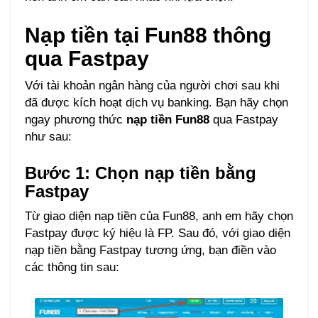
Nạp tiền tại Fun88 thông
qua Fastpay
Với tài khoản ngân hàng của người chơi sau khi
đã được kích hoạt dịch vụ banking. Bạn hãy chọn
ngay phương thức
nạp tiền Fun88
qua Fastpay
như sau:
Bước 1: Chọn nạp tiền bằng
Fastpay
Từ giao diện nạp tiền của Fun88, anh em hãy chọn
Fastpay được ký hiệu là FP. Sau đó, với giao diện
nạp tiền bằng Fastpay tương ứng, bạn điền vào
các thông tin sau: