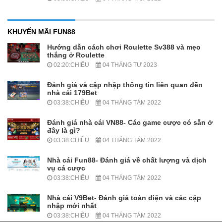
KHUYẾN MÃI FUN88
Hướng dẫn cách chơi Roulette Sv388 và mẹo
thắng ở Roulette
02:20:CHIỀU
04 THÁNG TƯ 2023
Đánh giá và cập nhập thông tin liên quan đến
nhà cái 179Bet
03:38:CHIỀU
04 THÁNG TÁM 2022
Đánh giá nhà cái VN88- Các game cược có sẵn ở
đây là gì?
03:38:CHIỀU
04 THÁNG TÁM 2022
Nhà cái Fun88- Đánh giá về chất lượng và dịch
vụ cá cược
03:38:CHIỀU
04 THÁNG TÁM 2022
Nhà cái V9Bet- Đánh giá toàn diện và các cập
nhập mới nhất
03:38:CHIỀU
04 THÁNG TÁM 2022